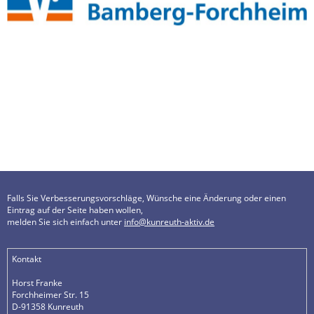
Falls Sie Verbesserungsvorschläge, Wünsche eine Änderung oder einen
Eintrag auf der Seite haben wollen,
melden Sie sich einfach unter
info@kunreuth-aktiv.de
Kontakt
Horst Franke
Forchheimer Str. 15
D-91358 Kunreuth