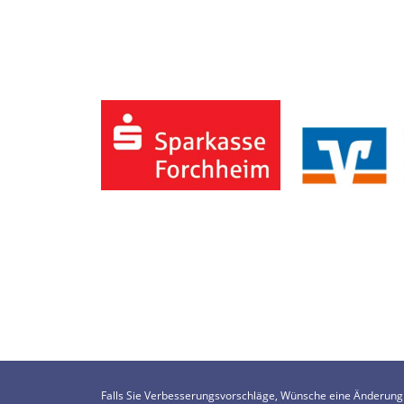
Falls Sie Verbesserungsvorschläge, Wünsche eine Änderung o